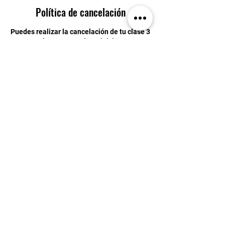
Política de cancelación
Puedes realizar la cancelación de tu clase 3
horas antes de su inicio
Datos de contacto
Blvd. Bernardo Quintana 8200, Centro Sur,
76090 Santiago de Querétaro, Qro., Mexico
4429034246
eden.ice.academy@gmail.com
EDEN ICE ®
Prol. Bernardo Quintana 8200, Centro