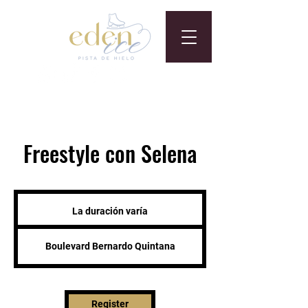
Freestyle con Selena
La duración varía
L
a
d
Boulevard Bernardo Quintana
u
r
a
c
i
Register