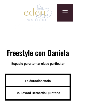
Freestyle con Daniela
Espacio para tomar clase particular
La duración varía
L
a
d
Boulevard Bernardo Quintana
u
r
a