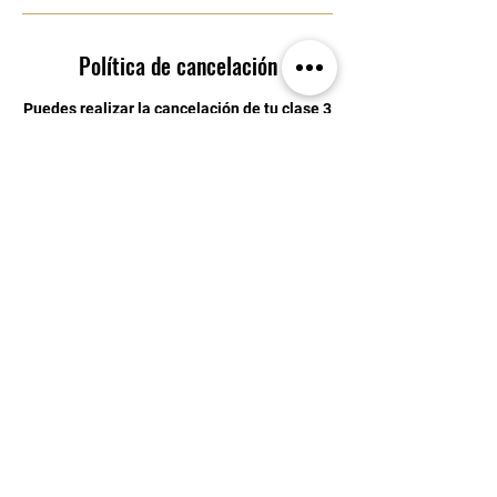
Política de cancelación
Puedes realizar la cancelación de tu clase 3
horas antes de su inicio
Datos de contacto
Blvd. Bernardo Quintana 8200, Centro Sur,
76090 Santiago de Querétaro, Qro., Mexico
4429034246
eden.ice.academy@gmail.com