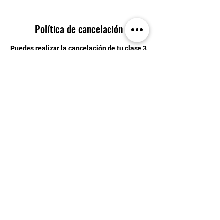
Política de cancelación
Puedes realizar la cancelación de tu clase 3
horas antes de su inicio
Datos de contacto
Blvd. Bernardo Quintana 8200, Centro Sur,
76090 Santiago de Querétaro, Qro., Mexico
4429034246
eden.ice.academy@gmail.com