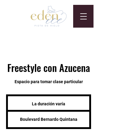
Freestyle con Azucena
Espacio para tomar clase particular
La duración varía
L
a
d
Boulevard Bernardo Quintana
u
r
a