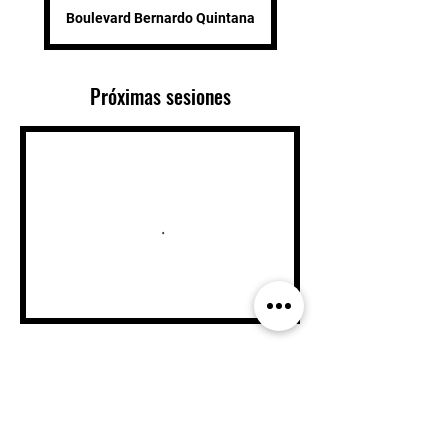
Boulevard Bernardo Quintana
Próximas sesiones
Datos de contacto
Blvd. Bernardo Quintana 8200, Centro Sur,
76090 Santiago de Querétaro, Qro., Mexico
4429034246