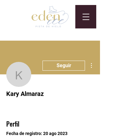
Más acciones
Seguir
Kary Almaraz
Kary Almaraz
Entregado
+
4
Perfil
Fecha de registro: 20 ago 2023