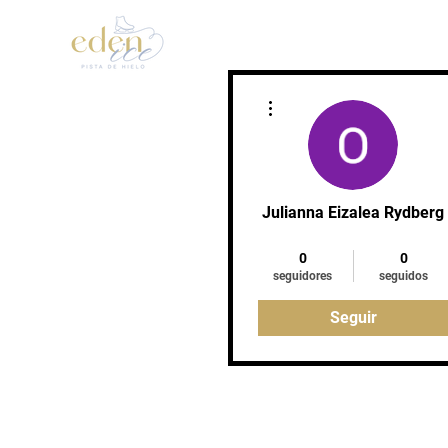
Inicio
Patinaje Artístic
Más acciones
Julianna Eizalea Rydberg
Entregado
+
4
0
0
seguidores
seguidos
Seguir