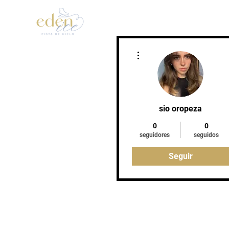
Inicio
Patinaje Artístic
Más acciones
sio oropeza
0
0
seguidores
seguidos
Seguir