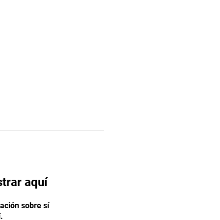
os
Facturación
trar aquí
ción sobre sí
.