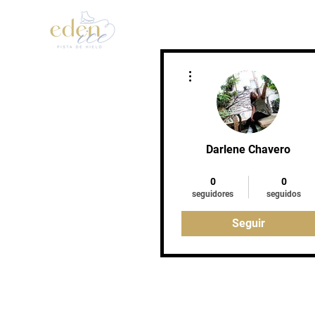
Inicio
Patinaje Artístic
Más acciones
Darlene Chavero
Entregado
+
4
0
0
seguidores
seguidos
Seguir