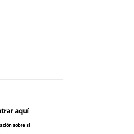
os
Facturación
trar aquí
ción sobre sí
.