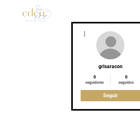
Inicio
Patinaje Artístic
Más acciones
grisaracon
0
0
seguidores
seguidos
Seguir