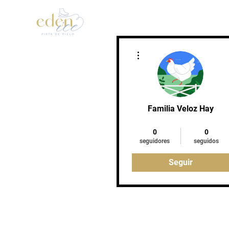
Inicio
Patinaje Artístic
Más acciones
Familia Veloz Hay
Entregado
+
4
0
0
seguidores
seguidos
Seguir