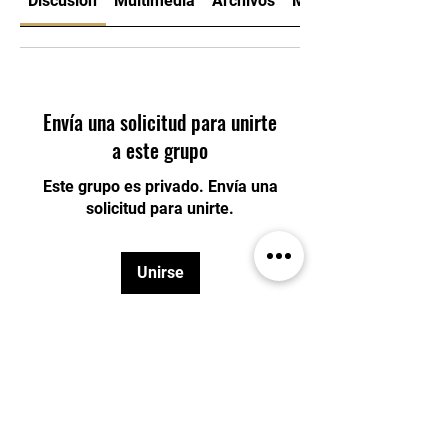
Discusión
Multimedia
Archivos
Miembros
Envía una solicitud para unirte
a este grupo
Este grupo es privado. Envía una
solicitud para unirte.
Unirse
Acerca de
Grupo dirigido a los alumnos de
expertise +16años