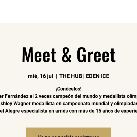
o
Sesión pública
Cursos
Conveni
Meet & Greet
mié, 16 jul
  |  
THE HUB | EDEN ICE
¡Conócelos!
er Fernández el 2 veces campeón del mundo y medallista olím
shley Wagner medallista en campeonato mundial y olimpiada
el Alegre especialista en arnés con más de 15 años de experie