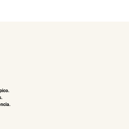
os
Facturación
pico.
s.
ncia.