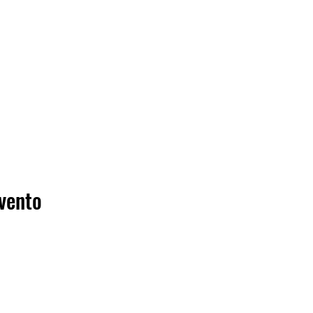
vento
EDEN ICE ®