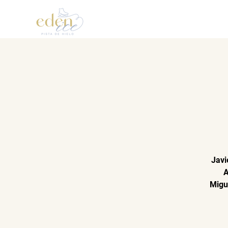
Inicio
Patinaje Artístic
Javi
A
Migu